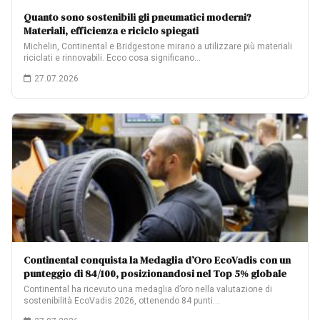
Quanto sono sostenibili gli pneumatici moderni?
Materiali, efficienza e riciclo spiegati
Michelin, Continental e Bridgestone mirano a utilizzare più materiali
riciclati e rinnovabili. Ecco cosa significano…
27.07.2026
Continental conquista la Medaglia d’Oro EcoVadis con un
punteggio di 84/100, posizionandosi nel Top 5% globale
Continental ha ricevuto una medaglia d’oro nella valutazione di
sostenibilità EcoVadis 2026, ottenendo 84 punti…