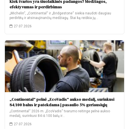
Kiek tvarios yra šiuolaikinės padangos? Medžiagos,
efektyvumas ir perdirbimas
„Michelin“, „Continental“ ir „Bridgestone“ siekia naudoti daugiau
perdirbtų ir atsinaujinančių medžiagų. Štai ką reiškia jų…
27.07.2026
„Continental“ pelnė „EcoVadis“ aukso medalį, surinkusi
84/100 balus ir patekdama į pasaulio 5% geriausiųjų
„Continental“ 2026 m. „EcoVadis“ tvarumo reitinge pelnė aukso
medalį, surinkusi 84 iš 100 balų ir…
27.07.2026