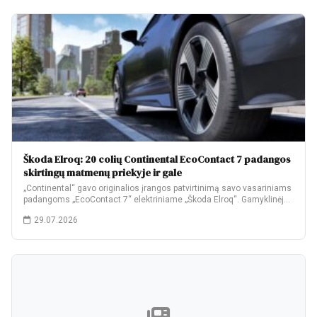
Škoda Elroq: 20 colių Continental EcoContact 7 padangos
skirtingų matmenų priekyje ir gale
„Continental“ gavo originalios įrangos patvirtinimą savo vasariniams
padangoms „EcoContact 7“ elektriniame „Škoda Elroq“. Gamyklinėje
komplektacijoje…
29.07.2026