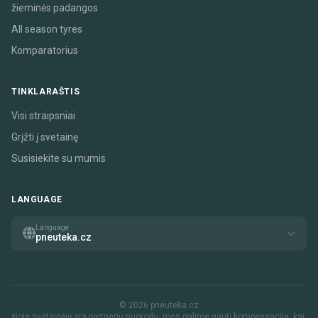
žieminės padangos
All season tyres
Komparatorius
TINKLARAŠTIS
Visi straipsniai
Grįžti į svetainę
Susisiekite su mumis
LANGUAGE
Language
pneuteka.cz
© 2026 pneuteka.cz
šioje svetainėje yra partnerių nuorodų. mes galime gauti kompensaciją, kai