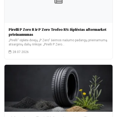
Pirelli P Zero R ir P Zero Trofeo RS: Išplėstas aftermarket
prieinamumas
„Pirelli“ išplėtė dviejų „P Zero“ šeimos našumo padangų prieinamumą
atsarginių dalių rinkoje: „Pirelli P Zero…
28.07.2026