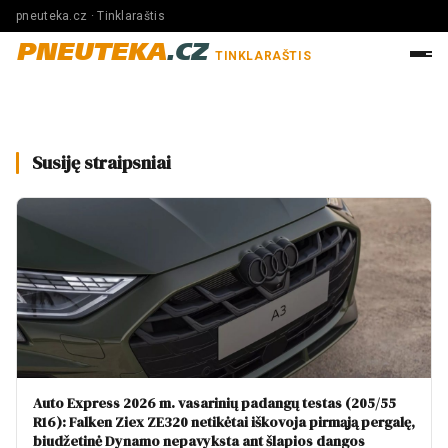
pneuteka.cz · Tinklaraštis
PNEUTEKA
.CZ
TINKLARAŠTIS
Susiję straipsniai
Auto Express 2026 m. vasarinių padangų testas (205/55
R16): Falken Ziex ZE320 netikėtai iškovoja pirmąją pergalę,
biudžetinė Dynamo nepavyksta ant šlapios dangos