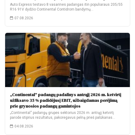
Auto Express testavo 8 vasarines padangas itin populiaraus 205/55
R16 91V dydžio Continental Contidrom bandymų…
07.08.2026
„Continental“ padangų padalinys antrąjį 2026 m. ketvirtį
užfiksavo 35 % padidėjusį EBIT, užbaigdamas perėjimą
prie grynosios padangų gamintojos
„Continental“ padangų grupės sektorius 2026 m. antrąjį ketvirtį
parodė stiprius rezultatus, pakoregavus pelną prieš palūkanas…
04.08.2026