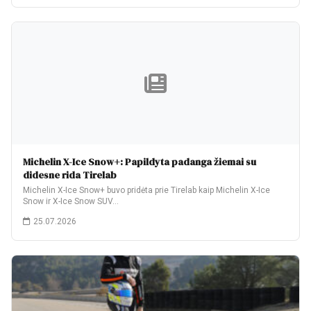
Michelin X-Ice Snow+: Papildyta padanga žiemai su
didesne rida Tirelab
Michelin X-Ice Snow+ buvo pridėta prie Tirelab kaip Michelin X-Ice
Snow ir X-Ice Snow SUV…
25.07.2026