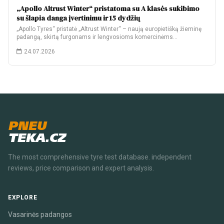
„Apollo Altrust Winter“ pristatoma su A klasės sukibimo
su šlapia danga įvertinimu ir 15 dydžių
„Apollo Tyres“ pristatė „Altrust Winter“ – naują europietišką žieminę
padangą, skirtą furgonams ir lengvosioms komercinėms…
24.07.2026
PNEU
TEKA.CZ
The most comprehensive tyre test database. independent
reviews, price comparison and expert analysis.
EXPLORE
Vasarinės padangos