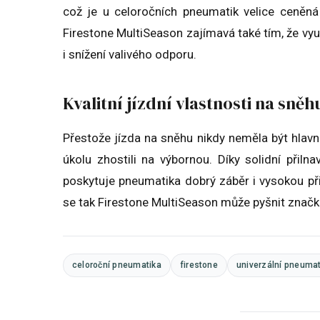
což je u celoročních pneumatik velice ceněná
Firestone MultiSeason zajímavá také tím, že vy
i snížení valivého odporu.
Kvalitní jízdní vlastnosti na sně
Přestože jízda na sněhu nikdy neměla být hlavn
úkolu zhostili na výbornou. Díky solidní přil
poskytuje pneumatika dobrý záběr i vysokou při
se tak Firestone MultiSeason může pyšnit znač
celoroční pneumatika
firestone
univerzální pneumat