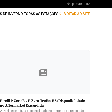
pneuteka.cz
S DE INVERNO
·
TODAS AS ESTAÇÕES
·
VOLTAR AO SITE
Pirelli P Zero R e P Zero Trofeo RS: Disponibilidade
no Aftermarket Expandida
A Pirelli expandiu a disponibilidade no mercado de reposição