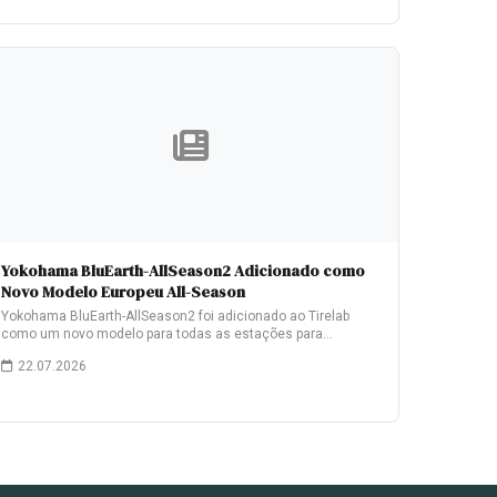
Yokohama BluEarth-AllSeason2 Adicionado como
Novo Modelo Europeu All-Season
Yokohama BluEarth-AllSeason2 foi adicionado ao Tirelab
como um novo modelo para todas as estações para…
22.07.2026