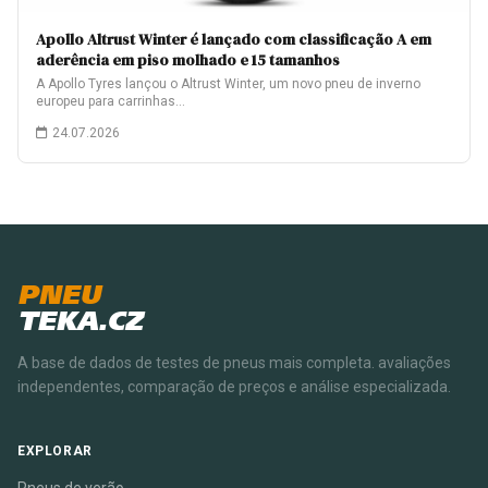
Apollo Altrust Winter é lançado com classificação A em
aderência em piso molhado e 15 tamanhos
A Apollo Tyres lançou o Altrust Winter, um novo pneu de inverno
europeu para carrinhas…
24.07.2026
PNEU
TEKA.CZ
A base de dados de testes de pneus mais completa. avaliações
independentes, comparação de preços e análise especializada.
EXPLORAR