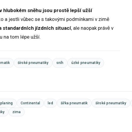
v hlubokém sněhu jsou prostě lepší užší
to a jestli vůbec se s takovými podmínkami v zimě
a standardních jízdních situací
, ale naopak právě v
 na tom lépe užší.
umatik
šíroké pneumatiky
sníh
úzké pneumatiky
planing
Continental
led
šířka pneumatik
šíroké pneumatiky
iky
zima