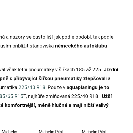
á a názory se často liší jak podle období, tak podle
usím přiblížit stanoviska
německého autoklubu
al však letní pneumatiky v šířkách 185 až 225.
Jízdní
pně s přibývající šířkou pneumatiky zlepšovali
a
neumatika
225/40 R18
. Pouze v
aquaplaningu je to
85/65 R15
T, nejhůře zmiňovaná 225/40 R18.
Užší
 komfortnější, méně hlučné a mají nižší valivý
Michelin
Michelin Pilot
Michelin Pilot