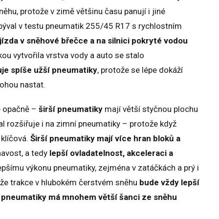
ěhu, protože v zimě většinu času panují i jiné
býval v testu pneumatik 255/45 R17 s rychlostním
 jízda v sněhové břečce a na silnici pokryté vodou
ou vytvořila vrstva vody a auto se stalo
je spíše užší pneumatiky
, protože se lépe dokáží
mohou nastat.
e opačně –
širší pneumatiky
mají větší styčnou plochu
al rozšiřuje i na zimní pneumatiky – protože když
 klíčová.
Širší pneumatiky mají více hran bloků a
navost, a tedy
lepší ovladatelnost, akceleraci a
lepšímu výkonu pneumatiky, zejména v zatáčkách a prý i
 že trakce v hlubokém čerstvém sněhu
bude vždy lepší
u pneumatiky má mnohem větší šanci ze sněhu