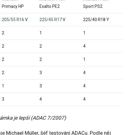
Primacy HP
Exalto PE2
Sport PS2
205/55 R16
V
225/45 R17
V
225/40 R18 Y
2
1
1
2
2
4
2
2
1
2
3
4
1
3
4
3
4
4
známka je lepší (ADAC 7/2007)
uje Michael Müller, šéf testování ADACu. Podle něj