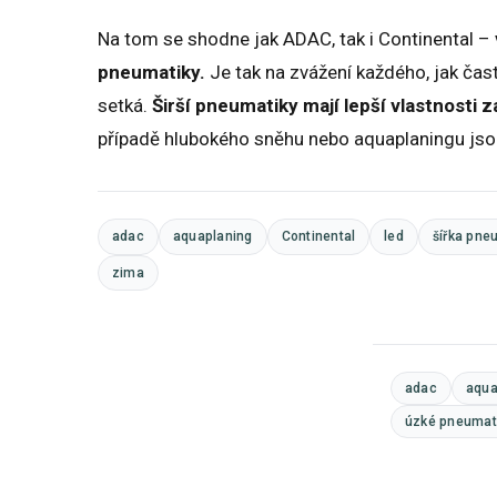
Na tom se shodne jak ADAC, tak i Continental –
pneumatiky.
Je tak na zvážení každého, jak čas
setká.
Širší pneumatiky mají lepší vlastnosti z
případě hlubokého sněhu nebo aquaplaningu jsou
adac
aquaplaning
Continental
led
šířka pne
zima
adac
aqua
úzké pneumat