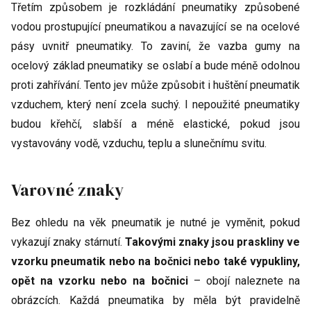
Třetím způsobem je rozkládání pneumatiky způsobené
vodou prostupující pneumatikou a navazující se na ocelové
pásy uvnitř pneumatiky. To zaviní, že vazba gumy na
ocelový základ pneumatiky se oslabí a bude méně odolnou
proti zahřívání. Tento jev může způsobit i huštění pneumatik
vzduchem, který není zcela suchý. I nepoužité pneumatiky
budou křehčí, slabší a méně elastické, pokud jsou
vystavovány vodě, vzduchu, teplu a slunečnímu svitu.
Varovné znaky
Bez ohledu na věk pneumatik je nutné je vyměnit, pokud
vykazují znaky stárnutí.
Takovými znaky jsou praskliny ve
vzorku pneumatik nebo na bočnici nebo také vypukliny,
opět na vzorku nebo na bočnici
– obojí naleznete na
obrázcích. Každá pneumatika by měla být pravidelně