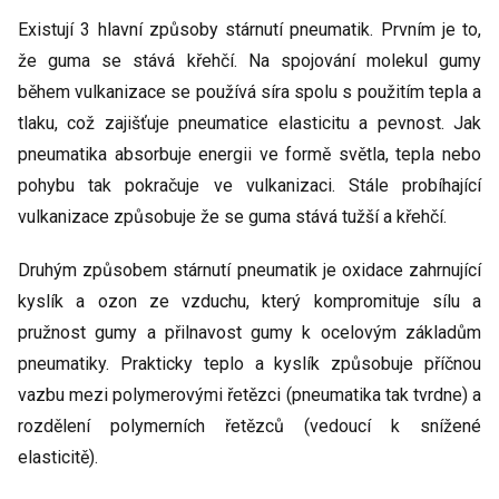
Existují 3 hlavní způsoby stárnutí pneumatik. Prvním je to,
že guma se stává křehčí. Na spojování molekul gumy
během vulkanizace se používá síra spolu s použitím tepla a
tlaku, což zajišťuje pneumatice elasticitu a pevnost. Jak
pneumatika absorbuje energii ve formě světla, tepla nebo
pohybu tak pokračuje ve vulkanizaci. Stále probíhající
vulkanizace způsobuje že se guma stává tužší a křehčí.
Druhým způsobem stárnutí pneumatik je oxidace zahrnující
kyslík a ozon ze vzduchu, který kompromituje sílu a
pružnost gumy a přilnavost gumy k ocelovým základům
pneumatiky. Prakticky teplo a kyslík způsobuje příčnou
vazbu mezi polymerovými řetězci (pneumatika tak tvrdne) a
rozdělení polymerních řetězců (vedoucí k snížené
elasticitě).