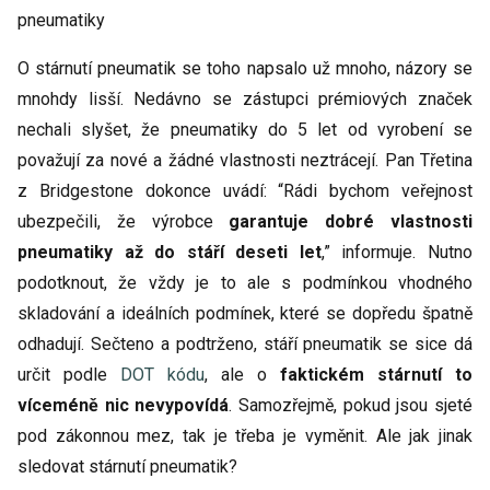
O stárnutí pneumatik se toho napsalo už mnoho, názory se
mnohdy lisší. Nedávno se zástupci prémiových značek
nechali slyšet, že pneumatiky do 5 let od vyrobení se
považují za nové a žádné vlastnosti neztrácejí. Pan Třetina
z Bridgestone dokonce uvádí: “Rádi bychom veřejnost
ubezpečili, že výrobce
garantuje dobré vlastnosti
pneumatiky až do stáří deseti let
,” informuje. Nutno
podotknout, že vždy je to ale s podmínkou vhodného
skladování a ideálních podmínek, které se dopředu špatně
odhadují. Sečteno a podtrženo, stáří pneumatik se sice dá
určit podle
DOT kódu
, ale o
faktickém stárnutí to
víceméně nic nevypovídá
. Samozřejmě, pokud jsou sjeté
pod zákonnou mez, tak je třeba je vyměnit. Ale jak jinak
sledovat stárnutí pneumatik?