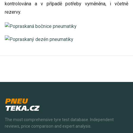
kontrolována a v případě potřeby vyměněna, i včetně
rezervy.
PNEU
TEKA.CZ
The most comprehensive tyre test database. Independent
reviews, price comparison and expert analysis.