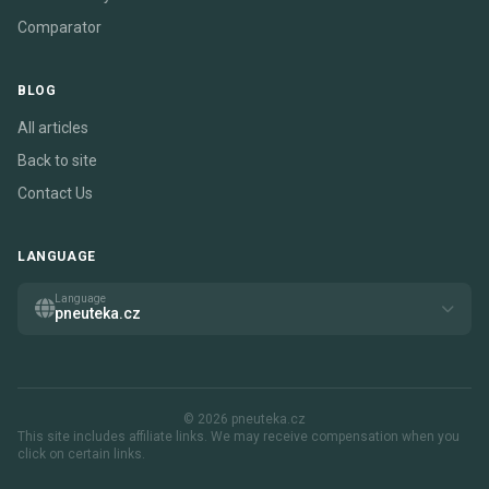
Comparator
BLOG
All articles
Back to site
Contact Us
LANGUAGE
Language
pneuteka.cz
© 2026 pneuteka.cz
This site includes affiliate links. We may receive compensation when you
click on certain links.