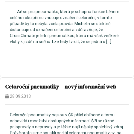
Ač se pro pneumatiku, která je schopna funkce během
celého roku přímo vnucuje označení celoroční, v tomto
případě by to nebyla zcela pravda. Michelin se striktně
distancuje od označení celoroční a zdůrazňuje, že
CrossClimate je letní pneumatikou, která má však veškeré
vlohy k jízdě na sněhu. Lze tedy tvrdit, že se jedná o […]
Celoroční pneumatiky – nový informační web
28.09.2013
Celoroční pneumatiky nejsou v ČR příliš oblíbené a tomu
odpovídá i množství dostupných informací. Šíří se různé
polopravdy a nepravdy a je těžké najít nějaký spolehlivý zdroj.
Právě proto jsme spustili portál celorocni-pneumatiky.cz, na