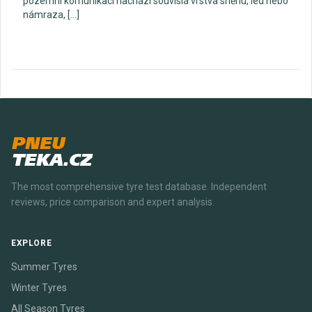
pozemní komunikaci nachází souvislá vrstva sněhu, led nebo
námraza, […]
PNEU
TEKA.CZ
The most comprehensive tyre test database. Independent
reviews, price comparison and expert analysis.
EXPLORE
Summer Tyres
Winter Tyres
All Season Tyres