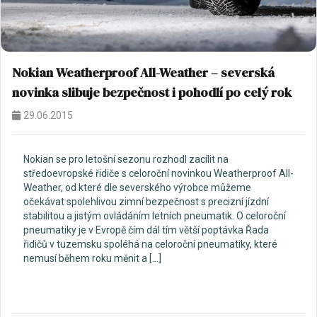
Nokian Weatherproof All-Weather – severská
novinka slibuje bezpečnost i pohodlí po celý rok
29.06.2015
Nokian se pro letošní sezonu rozhodl zacílit na
středoevropské řidiče s celoroční novinkou Weatherproof All-
Weather, od které dle severského výrobce můžeme
očekávat spolehlivou zimní bezpečnost s precizní jízdní
stabilitou a jistým ovládáním letních pneumatik. O celoroční
pneumatiky je v Evropě čím dál tím větší poptávka Řada
řidičů v tuzemsku spoléhá na celoroční pneumatiky, které
nemusí během roku měnit a […]