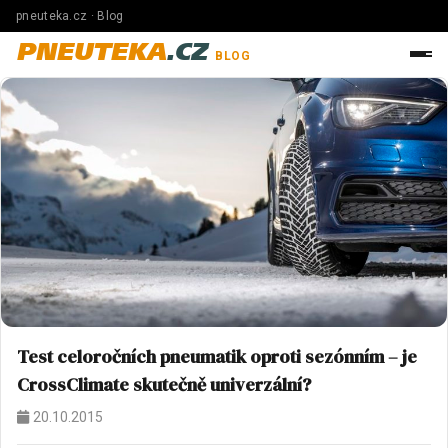
pneuteka.cz · Blog
PNEUTEKA
.CZ
BLOG
Test celoročních pneumatik oproti sezónním – je
CrossClimate skutečně univerzální?
20.10.2015