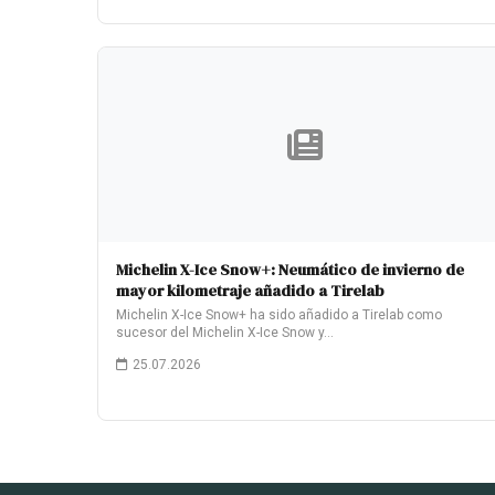
Michelin X-Ice Snow+: Neumático de invierno de
mayor kilometraje añadido a Tirelab
Michelin X-Ice Snow+ ha sido añadido a Tirelab como
sucesor del Michelin X-Ice Snow y…
25.07.2026