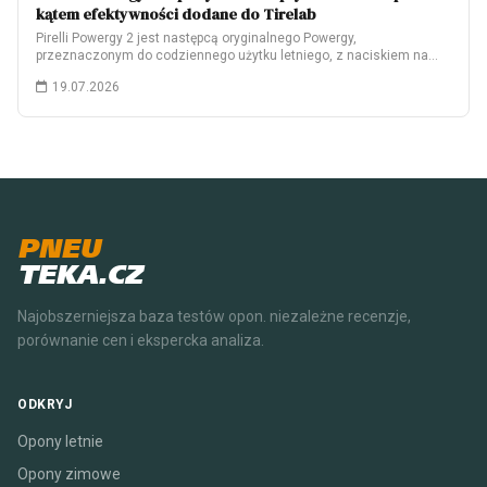
kątem efektywności dodane do Tirelab
Pirelli Powergy 2 jest następcą oryginalnego Powergy,
przeznaczonym do codziennego użytku letniego, z naciskiem na…
19.07.2026
PNEU
TEKA.CZ
Najobszerniejsza baza testów opon. niezależne recenzje,
porównanie cen i ekspercka analiza.
ODKRYJ
Opony letnie
Opony zimowe