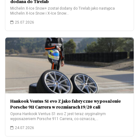
dodana do Tirelab
Michelin X-Ice Snow+ został dodany do Tirelab jako następca
Michelin X-Ice Snow i X-Ice Snow…
25.07.2026
Hankook Ventus S1 evo Z jako fabryczne wyposażenie
Porsche 911 Carrera w rozmiarach 19/20 cali
Opona Hankook Ventus S1 evo Z jest teraz oryginalnym
wyposażeniem Porsche 911 Carrera, co oznacza,…
24.07.2026