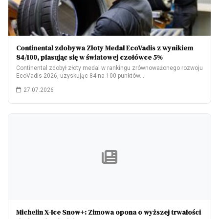
Continental zdobywa Złoty Medal EcoVadis z wynikiem
84/100, plasując się w światowej czołówce 5%
Continental zdobył złoty medal w rankingu zrównoważonego rozwoju
EcoVadis 2026, uzyskując 84 na 100 punktów…
27.07.2026
Michelin X-Ice Snow+: Zimowa opona o wyższej trwałości