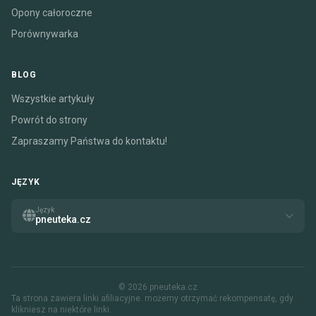
Opony całoroczne
Porównywarka
BLOG
Wszystkie artykuły
Powrót do strony
Zapraszamy Państwa do kontaktu!
JĘZYK
Język
pneuteka.cz
© 2026 pneuteka.cz
Ta strona zawiera linki afiliacyjne. możemy otrzymać rekompensatę, gdy
klikniesz na niektóre linki.