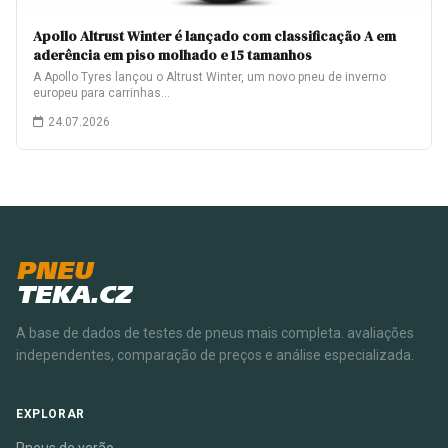
Apollo Altrust Winter é lançado com classificação A em
aderência em piso molhado e 15 tamanhos
A Apollo Tyres lançou o Altrust Winter, um novo pneu de inverno
europeu para carrinhas…
24.07.2026
PNEU
TEKA.CZ
A base de dados de testes de pneus mais completa. avaliações
independentes, comparação de preços e análise especializada.
EXPLORAR