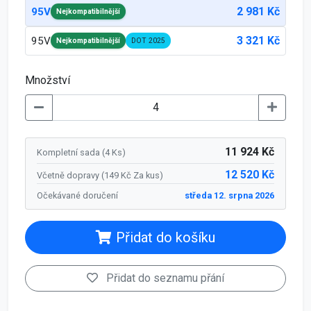
2 981 Kč
95V
Nejkompatibilnější
3 321 Kč
95V
Nejkompatibilnější
DOT 2025
Množství
11 924 Kč
Kompletní sada (4 Ks)
12 520 Kč
Včetně dopravy (
149 Kč
Za kus
)
Očekávané doručení
středa 12. srpna 2026
Přidat do košíku
Přidat do seznamu přání