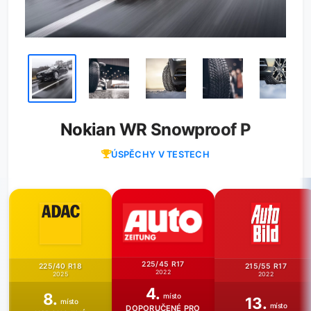
Nokian WR Snowproof P
ÚSPĚCHY V TESTECH
225/45 R17
225/40 R18
215/55 R17
2022
2025
2022
4.
8.
místo
13.
místo
místo
DOPORUČENÉ PRO