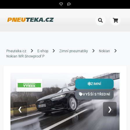
PNEU
TEKA.CZ
Pneuteka.cz
E-shop
Zimní pneumatiky
Nokian
Nokian WR Snowproof P
ZIMNÍ
VYŠŠÍ STŘEDNÍ
❮
❯