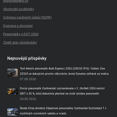
jiri@pneuteka.cz
Obchodní podmínky
Ochrana osobních údajů (GDPR)
Doprava a doručení
Pneumatiky s DOT 2026
Zjistit stav objednávky
Nejnovější příspěvky
Test letních pneumatik Auto Express 2026 (205/55 R16): Falken Ziex
ZE320 se šokujícím prvním vítězstvím, levná Dynamo selhává za mokra
07.08.2026
Divize pneumatik Continental zaznamenala v 2. čtvrtletí 2026 nárůst
EBIT o 35 %, čímž dokončila přechod na čistě výrobce pneumatik.
04.08.2026
Škoda Elroq dostává 20palcové pneumatiky Continental EcoContact 7 v
rozdílných rozměrech vpředu a vzadu