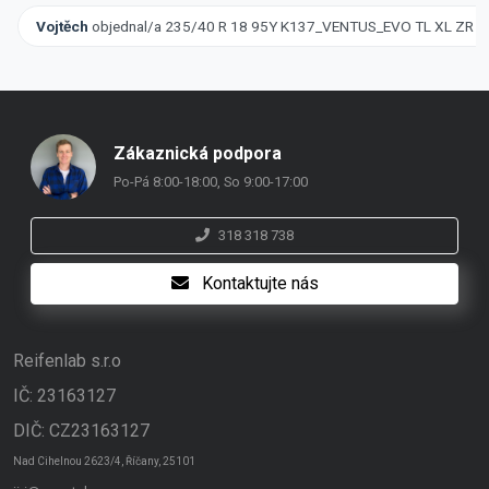
Vojtěch
objednal/a 235/40 R 18 95Y K137_VENTUS_EVO TL XL ZR
Zákaznická podpora
Po-Pá 8:00-18:00, So 9:00-17:00
318 318 738
Kontaktujte nás
Reifenlab s.r.o
IČ: 23163127
DIČ: CZ23163127
Nad Cihelnou 2623/4, Říčany, 25101