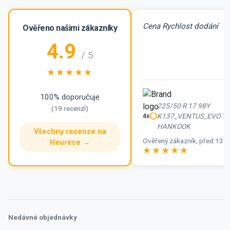
Cena Rychlost dodání
Ověřeno našimi zákazníky
4.9
/ 5
100% doporučuje
225/50 R 17 98Y
(19 recenzí)
K137_VENTUS_EVO TL 
4x
HANKOOK
Všechny recenze na
Ověřený zákazník, před 138
Heurece →
hodnocení 5.0 z 5
Nedávné objednávky