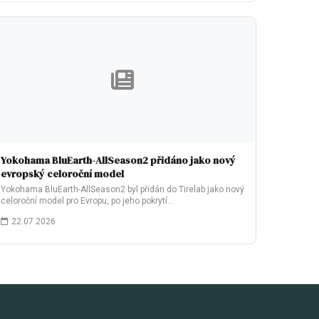
Yokohama BluEarth-AllSeason2 přidáno jako nový
evropský celoroční model
Yokohama BluEarth-AllSeason2 byl přidán do Tirelab jako nový
celoroční model pro Evropu, po jeho pokrytí…
22.07.2026