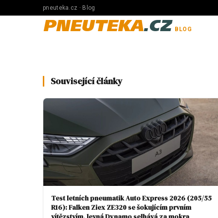
pneuteka.cz · Blog
PNEUTEKA
.CZ
BLOG
Související články
Test letních pneumatik Auto Express 2026 (205/55
R16): Falken Ziex ZE320 se šokujícím prvním
vítězstvím, levná Dynamo selhává za mokra