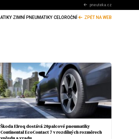
pneuteka.cz
ATIKY
·
ZIMNÍ PNEUMATIKY
·
CELOROČNÍ
·
ZPĚT NA WEB
Škoda Elroq dostává 20palcové pneumatiky
Continental EcoContact 7 v rozdílných rozměrech
vpředu a vzadu