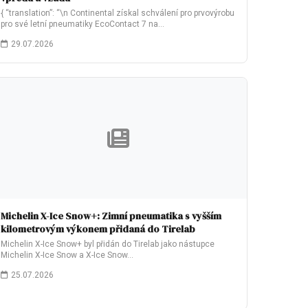
{ “translation”: “\n Continental získal schválení pro prvovýrobu
pro své letní pneumatiky EcoContact 7 na…
29.07.2026
Michelin X-Ice Snow+: Zimní pneumatika s vyšším
kilometrovým výkonem přidaná do Tirelab
Michelin X-Ice Snow+ byl přidán do Tirelab jako nástupce
Michelin X-Ice Snow a X-Ice Snow…
25.07.2026