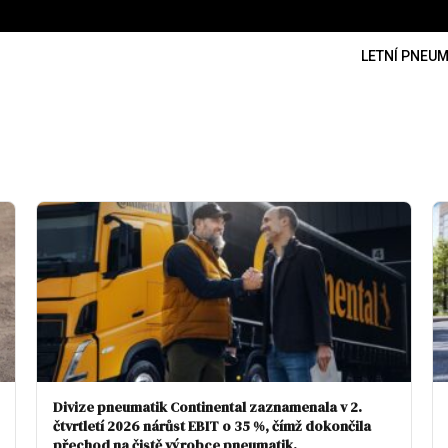
LETNÍ PNEUM
Divize pneumatik Continental zaznamenala v 2.
čtvrtletí 2026 nárůst EBIT o 35 %, čímž dokončila
přechod na čistě výrobce pneumatik.