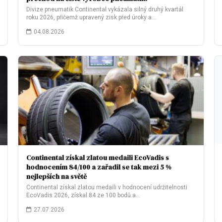
Divize pneumatik Continental vykázala silný druhý kvartál
roku 2026, přičemž upravený zisk před úroky a…
04.08.2026
Continental získal zlatou medaili EcoVadis s
hodnocením 84/100 a zařadil se tak mezi 5 %
nejlepších na světě
Continental získal zlatou medaili v hodnocení udržitelnosti
EcoVadis 2026, získal 84 ze 100 bodů a…
27.07.2026