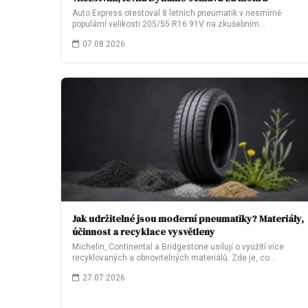
Auto Express otestoval 8 letních pneumatik v nesmírně
populární velikosti 205/55 R16 91V na zkušebním…
07.08.2026
Jak udržitelné jsou moderní pneumatiky? Materiály,
účinnost a recyklace vysvětleny
Michelin, Continental a Bridgestone usilují o využití více
recyklovaných a obnovitelných materiálů. Zde je, co…
27.07.2026