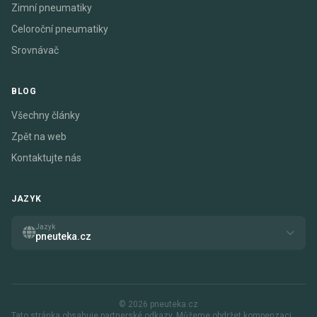
Zimní pneumatiky
Celoroční pneumatiky
Srovnávač
BLOG
Všechny články
Zpět na web
Kontaktujte nás
JAZYK
Jazyk
pneuteka.cz
© 2026 pneuteka.cz
Tato stránka obsahuje partnerské odkazy. Můžeme obdržet kompenzaci,