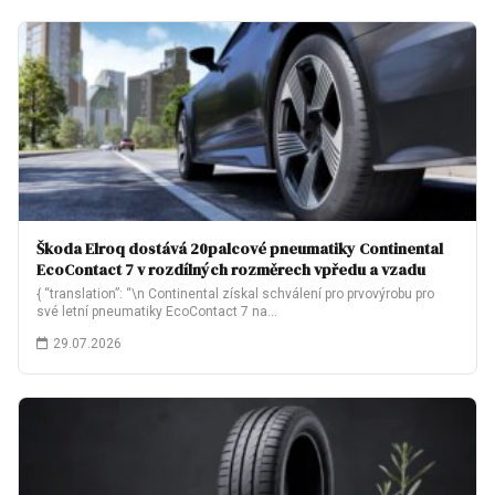
Škoda Elroq dostává 20palcové pneumatiky Continental
EcoContact 7 v rozdílných rozměrech vpředu a vzadu
{ “translation”: “\n Continental získal schválení pro prvovýrobu pro
své letní pneumatiky EcoContact 7 na…
29.07.2026