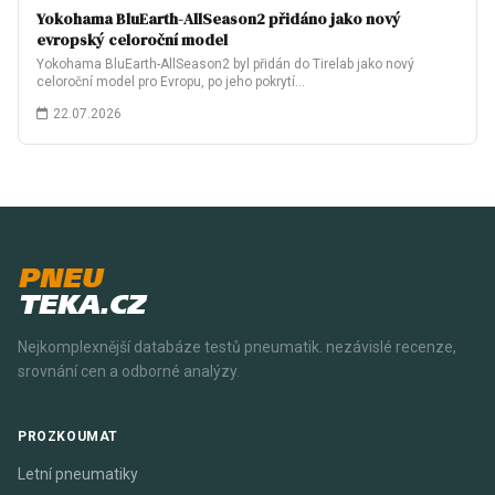
Yokohama BluEarth-AllSeason2 přidáno jako nový
evropský celoroční model
Yokohama BluEarth-AllSeason2 byl přidán do Tirelab jako nový
celoroční model pro Evropu, po jeho pokrytí…
22.07.2026
PNEU
TEKA.CZ
Nejkomplexnější databáze testů pneumatik. nezávislé recenze,
srovnání cen a odborné analýzy.
PROZKOUMAT
Letní pneumatiky