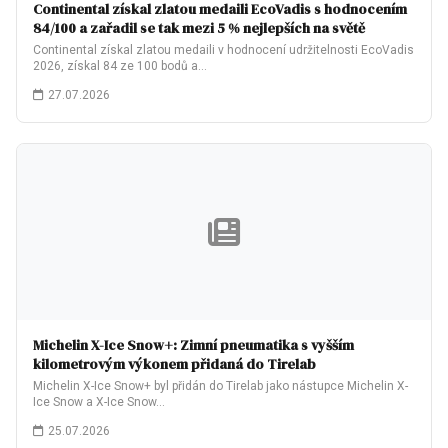
Continental získal zlatou medaili EcoVadis s hodnocením
84/100 a zařadil se tak mezi 5 % nejlepších na světě
Continental získal zlatou medaili v hodnocení udržitelnosti EcoVadis
2026, získal 84 ze 100 bodů a…
27.07.2026
Michelin X-Ice Snow+: Zimní pneumatika s vyšším
kilometrovým výkonem přidaná do Tirelab
Michelin X-Ice Snow+ byl přidán do Tirelab jako nástupce Michelin X-
Ice Snow a X-Ice Snow…
25.07.2026